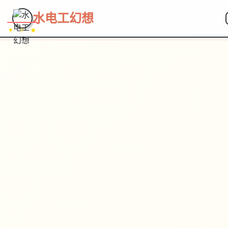
~~~
★
♡
✦
✧
♥
~
→
↗
水电工幻想
✦ ✧ ★