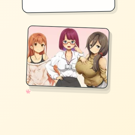
✧
♡
★
♥