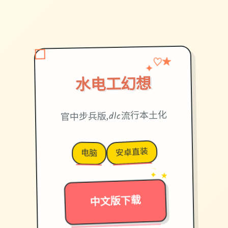
♡
✦
★
水电工幻想
官中步兵版,dlc流行本土化
安卓直装
电脑
→
✦ ★
中文版下载