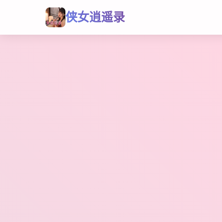
侠女逍遥录