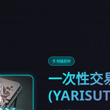
🧷 科技巨作
一次性交
(YARISU