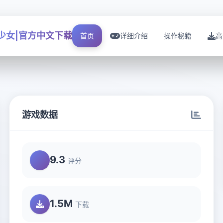
I少女|官方中文下载
首页
详细介绍
操作秘籍
高
游戏数据
9.3
评分
1.5M
下载