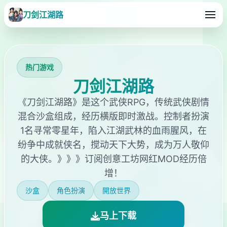
刀剑江湖路
热门游戏
刀剑江湖路
《刀剑江湖路》是这个武侠RPG，传统武侠剧情
混合沙盒组成，经历横版即时激战。控制者扮演
1名寻常零星年，陷入江湖武林的血雨腥风，在
纷争中成就侠名，搅动天下大势，成为万人敬仰
的大侠。》》》订阅创意工坊网红MOD经历倍
增！
沙盒
角色扮演
開放世界
马上下载