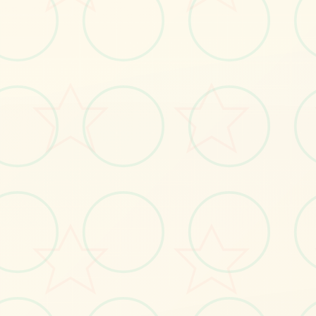
💾
画面艺术展