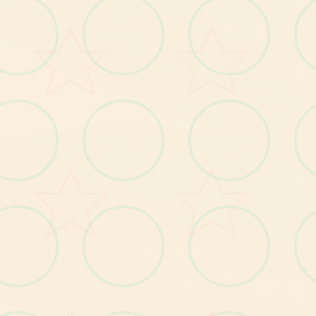
529224
20刀赞助码：