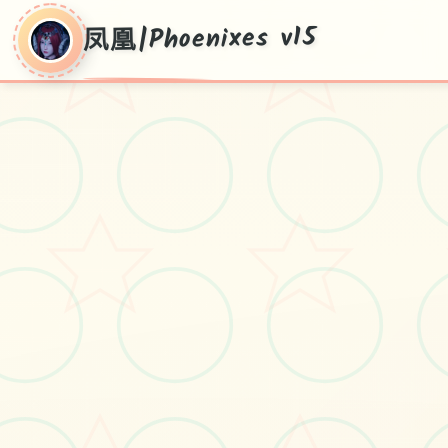
凤凰|Phoenixes v15
凤凰|Phoenixes
v15
pc+安卓+ios，v15现行版保存，官方国
语