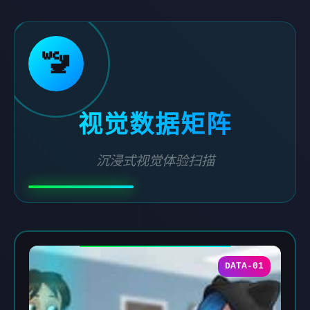
🚾
视觉数据矩阵
沉浸式视觉体验扫描
DATA-01