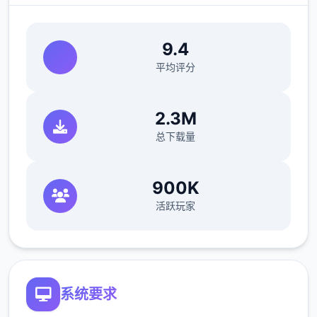
细的画面表现。
9.4
乐趣中的小乐趣种类丰富数个样，从算数、洗
平均评分
碗到钓鱼、拍卡，各个壹种都设计得颇具趣味
性。而​​成就模式的加入​​，更是为乐趣增添了长
2.3M
期追求目标，成功成就后还能拿到机制上的收
总下载量
益来提升乐趣体会。
900K
活跃玩家
系统要求