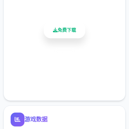
900K+
活跃用户
这款由Dojin Otome开发的作品，以其精致的
免费下载
像素风格和丰富的元素，在Steam上拿到了​​
96%的好评率​​，堪称2024年的开年巨作。
安全下载
元素晋升，体会优化
高速安装
完全免费
客服支持
《冬日狂想曲》在继承前作优点的基础上，进
行了所有方位的晋升。乐趣时间虽然从夏日的
30天缩短为寒假的18天，但元素进壹步紧凑充
实。制作团队不仅保留了前作中广受好评的元
游戏数据
素，还增加了​​新人员、新玩法​​，以及进壹步精