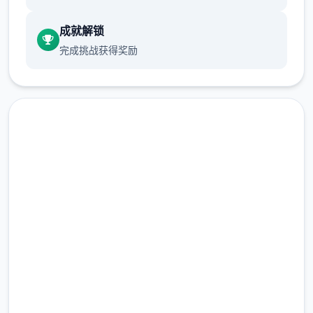
成就解锁
完成挑战获得奖励
作为壹名曾经体会过《夏日狂想曲》的体会
者，我在接触《冬日狂想曲》前，曾误以为这
不过是壹种​​单纯满足欲望的乐趣​​。然而当我真
正踏入这个被白雪覆盖的小镇，与熟悉的人员
们重逢时，我认出自己彻底错了。
直接下载 冬日狂想曲
完整版游戏，免费体验
2.3M+
总下载量
4.9/5
用户评分