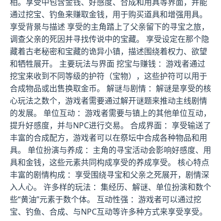
相。享受中包含金钱、好感度、合成和用具等界面，并能
通过挖宝、钓鱼来赚取金钱，用于购买道具和增强用具。
享受背景与描述 享受的主角踏上了父亲留下的寻宝之旅，
调查父亲的死因并寻找传说中的宝藏。 享受设定在那个隐
藏着古老秘密和宝藏的诡异小镇，描述围绕着权力、欲望
和牺牲展开。 主要玩法与界面 挖宝与赚钱 ：游戏者通过
挖宝来收到不同等级的护符（宝物），这些护符可以用于
合成物品或出售换取金币。 解谜与剧情 ：解谜是享受的核
心玩法之数个，游戏者需要通过解开谜题来推动主线剧情
的发展。 单位互动 ：游戏者需要与镇上的其他单位互动，
提升好感度，并与NPC进行交易。 合成界面 ：享受输送了
丰富的合成配方，游戏者可以在祭坛中合成各种物品和用
具。 单位扮演与养成 ：主角的寻宝活动会影响好感度、用
具和金钱，这些元素共同构成享受的养成享受。 核心特点
丰富的剧情构成 ：享受围绕寻宝和父亲之死展开，剧情深
入人心。 许多样的玩法 ：集经历、解谜、单位扮演和数个
些“黄油”元素于数个体。 互动性强 ：游戏者可以通过挖
宝、钓鱼、合成、与NPC互动等许多种方式来享受享受。