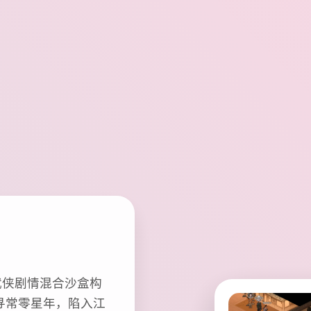
武侠剧情混合沙盒构
寻常零星年，陷入江