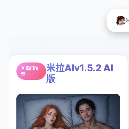
米
米拉AIv1.5.2 AI
📱 热门推
荐
版