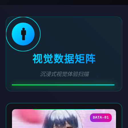
🚹
视觉数据矩阵
沉浸式视觉体验扫描
DATA-01