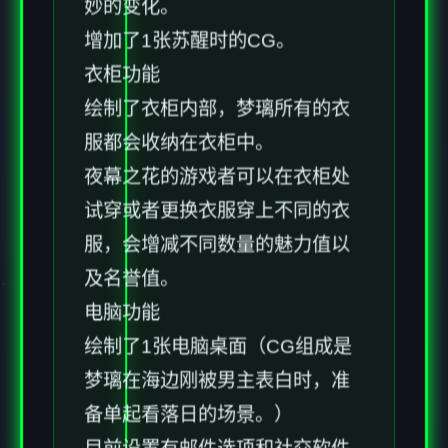
妙的变化。
增加了1张苏醒时的CG。
衣柜功能
绘制了衣柜内部，梦璃所有的衣
服都会收纳在衣柜中。
夜幕之花的游戏者可以在衣柜处
试穿或者更换衣服穿上不同的衣
服，会增减不同数量的魅力值以
及名誉值。
电脑功能
绘制了1张电脑桌面（CG组成是
梦璃在海边刚被男主表白时，准
备单起看落日的场景。）