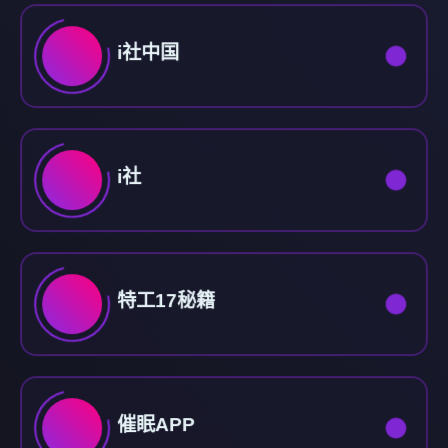
i社中国
i社
特工17秘籍
催眠APP