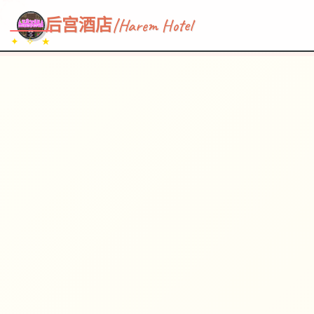
~~~
★
♡
✦
✧
♥
~
→
↗
后宫酒店|Harem Hotel
✦ ✧ ★