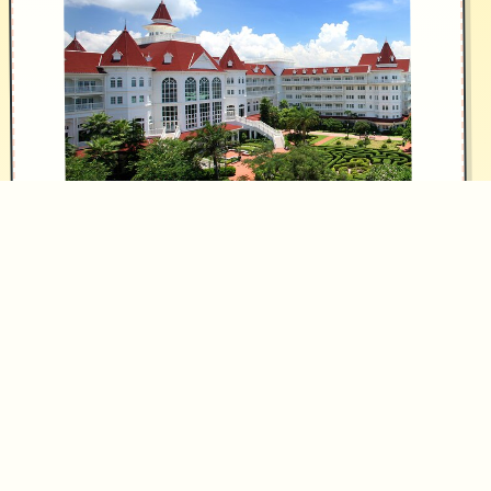
探索信息：
1 个公园活动
增加了美食驱动迷你乐趣
为公园增加了地图和商店
Jin： 5 个活动
杂项：
重新设计了分别个人物房间中的“你好
吗？”按钮。 （分别个主角眼下都会对