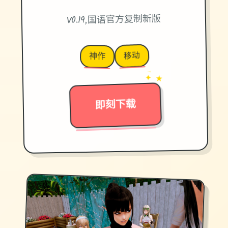
V0.19,国语官方复制新版
移动
神作
→
✦ ★
即刻下载