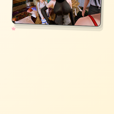
✧
♡
★
♥