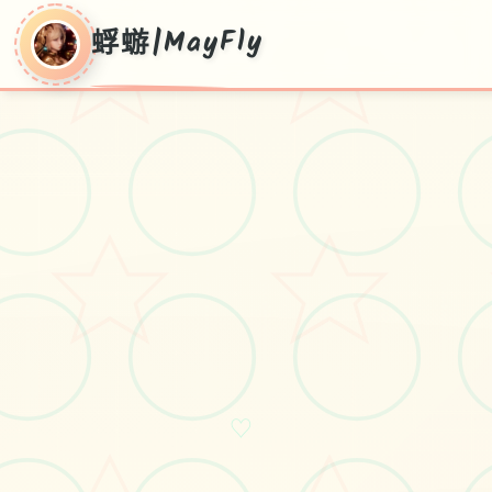
蜉蝣|MayFly
蜉蝣|MayFly
普通话保存,现行正版
♡
#国风SLG
#移动端