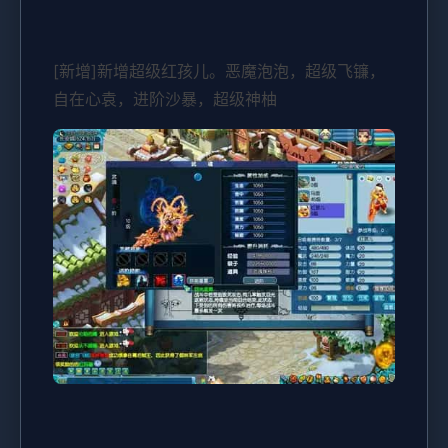
[新增]新增超级红孩儿。恶魔泡泡，超级飞镰，
自在心袁，进阶沙暴，超级神柚