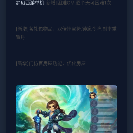
梦幻西游单机
[新增[困难GM.逐个天可困难1次
[新增]各礼包物品，双倍掉宝符.钟馗令牌.副本重
置丹
[新增]门仿官房屋功能，优化房屋