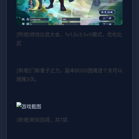
[所增]修改比武大会，1v1.3v3.5v5模式，优化比
武
[新增]门新童子之力，副本BOSS困难逐个天可以
困难3次。
[新增]新轮回境，共7层.