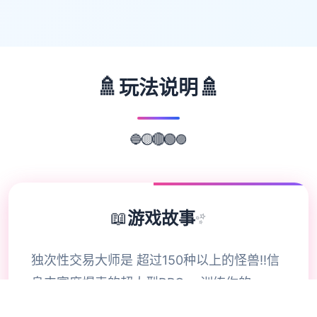
🚿
🚿
玩法说明
🔵
🟣
🟡
🟢
🔴
📖
游戏故事
✨
独次性交易大师是 超过150种以上的怪兽!!信
息丰富度爆表的超大型RPG。 训练你的
Yarimon难题冠军的头衔!! 就在自己的伙伴