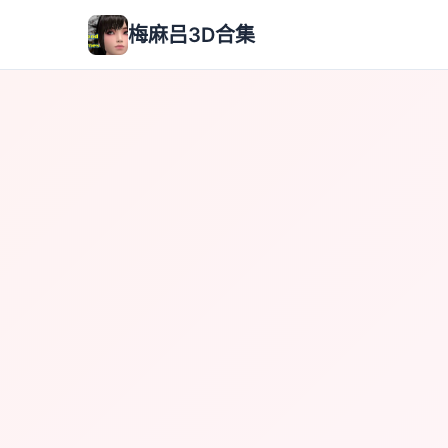
梅麻吕3D合集