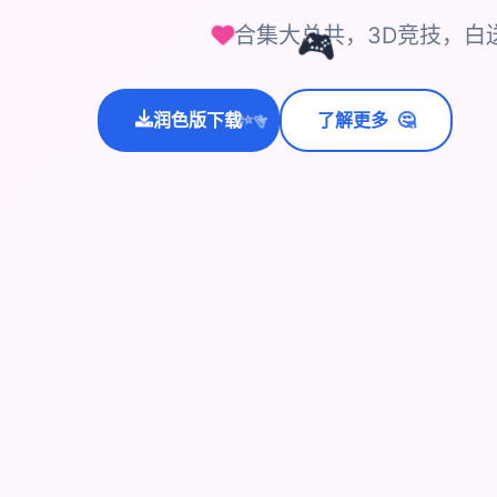
合集大总共，3D竞技，白
🎮
润色版下载
了解更多
🤔
💫
✨
⭐