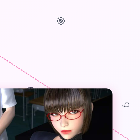
🎯
🎁
🎈