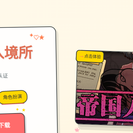
★
✦
♡
入境所
→
↗
点击体验
超棒！
认证
角色扮演
→
✦ ★
下载
✧
♡
★
♥