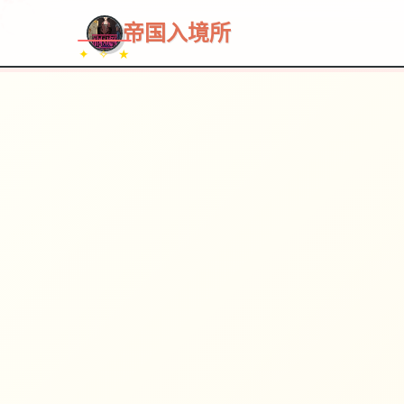
~~~
★
♡
✦
✧
♥
~
→
↗
帝国入境所
✦ ✧ ★