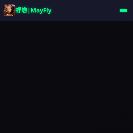
蜉蝣|MayFly