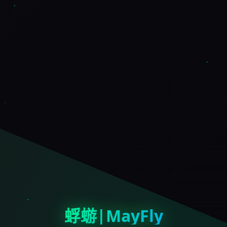
蜉蝣|MayFly