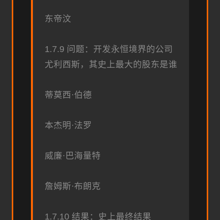
东帝汶
1.7.9 问题：开发永恒境界的公司
尤利西斯，其史上最大的股东是谁
蒂莫西·伯德
本杰明·法罗
威廉·巴海量特
詹姆斯·布朗克
1.7.10 结果：史上最终结果