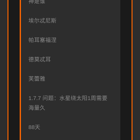
神是谁
埃尔忒尼斯
帕耳塞福涅
德莫忒耳
芙蕾雅
1.7.7 问题：水星绕太阳1周需要
海量久
88天