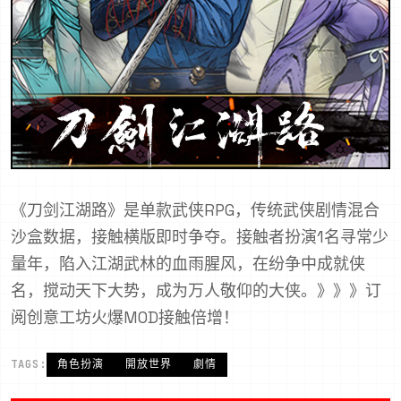
《刀剑江湖路》是单款武侠RPG，传统武侠剧情混合
沙盒数据，接触横版即时争夺。接触者扮演1名寻常少
量年，陷入江湖武林的血雨腥风，在纷争中成就侠
名，搅动天下大势，成为万人敬仰的大侠。》》》订
阅创意工坊火爆MOD接触倍增！
TAGS:
角色扮演
開放世界
劇情