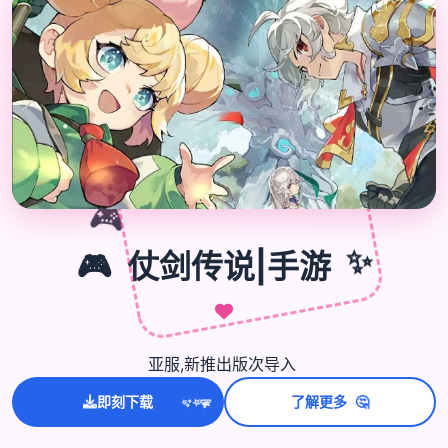

🎮
🎮
仗剑传说|手游
✨
亚服,新推出版次导入
🤔
即刻下载
了解更多
💫
✨
⭐