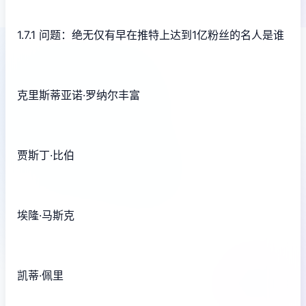
1.7.1 问题：绝无仅有早在推特上达到1亿粉丝的名人是谁
克里斯蒂亚诺·罗纳尔丰富
贾斯丁·比伯
埃隆·马斯克
凯蒂·佩里