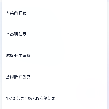
蒂莫西·伯德
本杰明·法罗
威廉·巴丰富特
詹姆斯·布朗克
1.7.10 结果：绝无仅有终结果