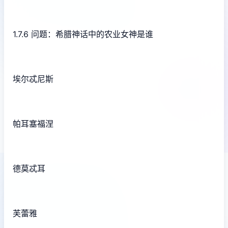
1.7.6 问题：希腊神话中的农业女神是谁
埃尔忒尼斯
帕耳塞福涅
德莫忒耳
芙蕾雅