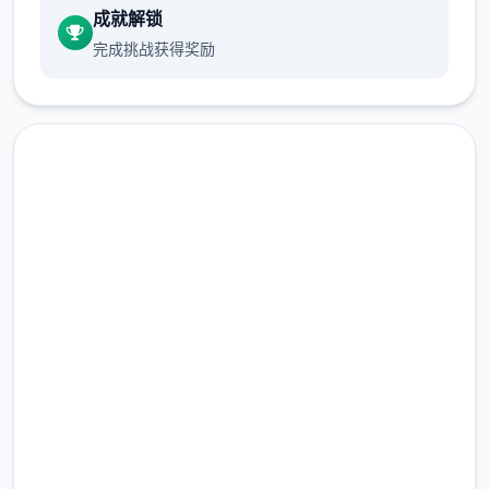
成就解锁
完成挑战获得奖励
那么开启吧：
首先进程序剧情后先输入各种礼包码，切记
直接下载 17号特工官网
前面4个好处礼包码只能选其1（当然选50
（Agent17）
刀...），输入礼包码的方法是打开背包，点手
机，然后输入号码就行（礼包码大众多数人应
完整版游戏，免费体验
该都有，我会把这次的礼包码发在评论区），
好众多人物都有陆条线，我都会讲（除了作者
2.3M+
基本没开发的）
总下载量
4.9/5