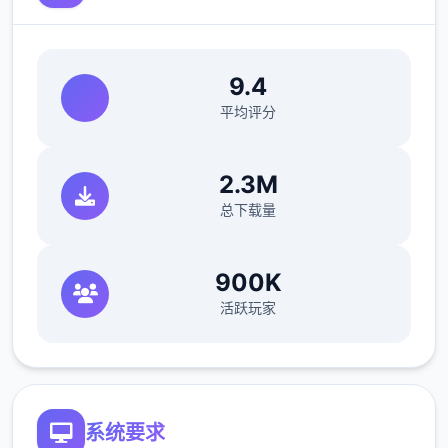
>站起来>我的乌龟受伤了>随便选>点店铺街
的胖子makoto>呼叫>amelia>对话完回家
>dana房间找她>回自己房间点计算机>快进时
9.4
间>手机>休息（暂时不做特工任务，后面分各
平均评分
个人物去做攻略,而因为50刀的礼包码里有特
工的藏身处，所以休息能各资源加10）>快进
2.3M
时间>dana房间>想办法开门>厨房>dana房间
总下载量
>开门>选第10个>睡觉>妈妈能给我钱吗（赚
钱的方法有很众多，搞卫生，去医院卖蝌蚪，
校长办公室，找老师，礼品店整理娃娃，卖战
900K
利品给胖子等）>回自己房间>计算机>看邮件
活跃玩家
（这个爸爸真是好榜样...）>窗户>amber房间
找妈妈>敲门>问问dana第1次去海边的情况>
去学校>快进时间>空教室>ophelia>去礼品店
买望远镜和睡衣>回家回自己房间>计算机>去
系统要求
后巷>erica>回家找dana给她新睡衣