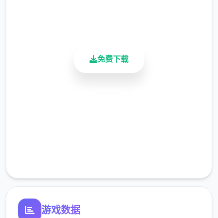
用户评分
900K+
活跃用户
免费下载
安全下载
主线：去学校>教室>先各个人物交谈下>上
高速安装
课>剧情里都是单1选项没什么可说的（接下去
剧情中单1选项的我都不提了）>出学校去后巷
完全免费
>Erica>随便选>回家和dana说话>摸头>左上
客服支持
快进时间>右边手机>逐个个问题问1遍
>amber>让她给你买台电脑吧>计算机>睡觉
>看妈妈>去学校>luna>颜色看着选>请求另唯
1吻>教室上课>空教室>ophelia>我的电脑坏
游戏数据
了，你能修好吗>去店铺街>礼品店>anriel>摸