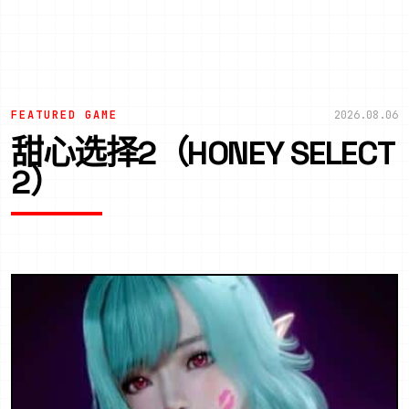
FEATURED GAME
2026.08.06
甜心选择2（HONEY SELECT
2）