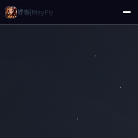
蜉蝣|MayFly